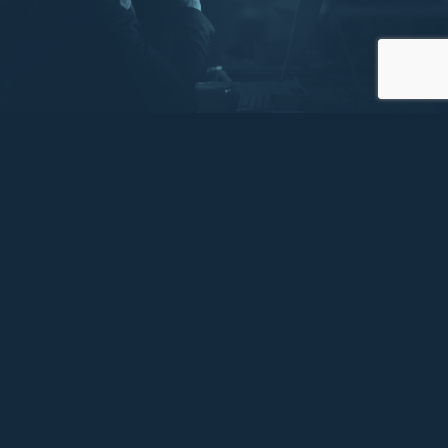
Pridajte sa k nám
Vyplňte krátky formulár a začnite svoju cestu