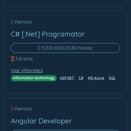
Remote
C# [.Net] Programator
5200-6000 EUR/mesiac
full-time
Viac informácií
Information technology
ASP.NET
C#
MS Azure
SQL
Remote
Angular Developer